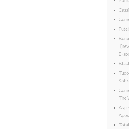
Polí
Cass
Como
Fute
Bônu
“[ne
E-sp
Blac
Tudo
Sobr
Como
The 
Asp
Apos
Tota