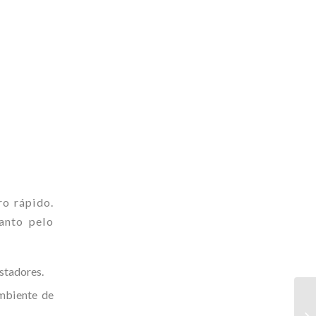
ro rápido.
anto pelo
stadores.
ambiente de
Da
Vi