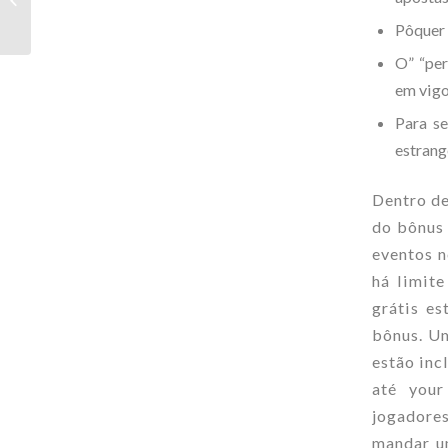
list Tv station,...
Pôquer 
O” “per
em vigo
Para se
estrang
Dentro de
do bônus 
eventos n
há limit
grátis es
bônus. U
estão inc
até your
jogadore
mandar um