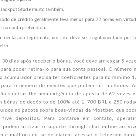
Jackpot Stud e muito também.
íodo de crédito geralmente leva menos para 72 horas em virtud
r na conta pretendida.
r declarado legitimate, um site deve ser regulamentado por l
eiro.
 30 dias após receber o bônus, você deve arriesgar 5 veze
para poder retirá-lo para sua conta pessoal. O número
o acumulador precisa ter coeficientes para no mínimo 1,
e para o número de eventos que podem ser incluídos. A
tão sujeitas the uma exigência de aposta de 62 vezes 
m bônus de depósito de 100% até 1. 700 BRL e 250 rodad
luídos no pacote sobre boas-vindas da Mostbet, que pod
 five depósitos. Para contarse em contato, operati
s podem utilizar o suporte through chat online ao vivo
 e-mail pra ou, se desejarem, acessar o Telegram da p