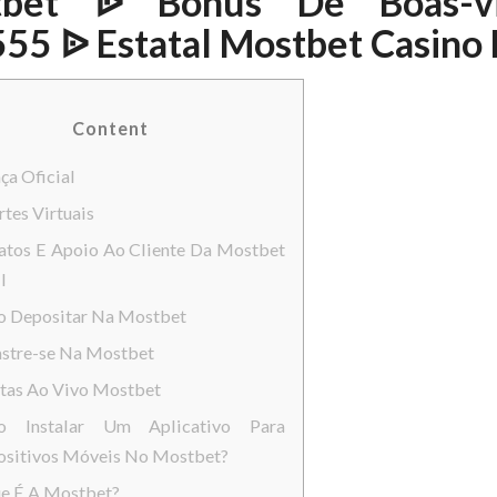
tbet ᐉ Bônus De Boas-vi
55 ᐉ Estatal Mostbet Casino 
Content
ça Oficial
tes Virtuais
atos E Apoio Ao Cliente Da Mostbet
l
 Depositar Na Mostbet
astre-se Na Mostbet
tas Ao Vivo Mostbet
o Instalar Um Aplicativo Para
ositivos Móveis No Mostbet?
e É A Mostbet?