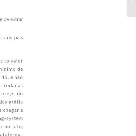
do
e de entrar
eis do país
s to valor
 mínimo de
 45, e não
s rodadas
o preço do
as grátis
e chegar a
ng-system
 no site,
lataforma.