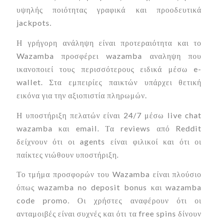
υψηλής ποιότητας γραφικά και προοδευτικά
jackpots.
Η γρήγορη ανάληψη είναι προτεραιότητα και το
Wazamba προσφέρει wazamba αναληψη που
ικανοποιεί τους περισσότερους ειδικά μέσω e-
wallet. Στα εμπειρίες παικτών υπάρχει θετική
εικόνα για την αξιοπιστία πληρωμών.
Η υποστήριξη πελατών είναι 24/7 μέσω live chat
wazamba και email. Τα reviews από Reddit
δείχνουν ότι οι agents είναι φιλικοί και ότι οι
παίκτες νιώθουν υποστήριξη.
Το τμήμα προσφορών του Wazamba είναι πλούσιο
όπως wazamba no deposit bonus και wazamba
code promo. Οι χρήστες αναφέρουν ότι οι
ανταμοιβές είναι συχνές και ότι τα free spins δίνουν