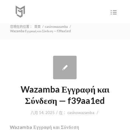
您現在的位置：
首頁
/
casinowazamba
/
Wazamba Εγγραφή και Σύνδεση — f39aa1ed
Wazamba Εγγραφή και
Σύνδεση — f39aa1ed
/
/
八月 14, 2025
在：
casinowazamba
Wazamba Εγγραφή και Σύνδεση