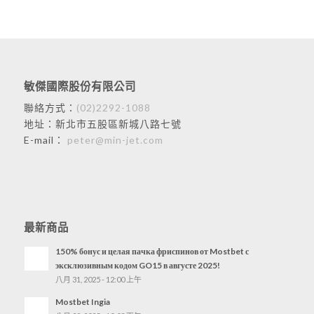
敏傑國際股份有限公司
聯絡方式：
(02)2292-1088
地址：新北市五股區新城八路七號
E-mail：
peter@min-jet.com
最新商品
150% бонус и целая пачка фриспинов от Mostbet с
эксклюзивным кодом GO15 в августе 2025!
八月 31, 2025 - 12:00 上午
Mostbet Ingia