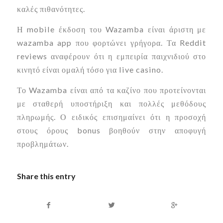
καλές πιθανότητες.
Η mobile έκδοση του Wazamba είναι άριστη με
wazamba app που φορτώνει γρήγορα. Τα Reddit
reviews αναφέρουν ότι η εμπειρία παιχνιδιού στο
κινητό είναι ομαλή τόσο για live casino.
Το Wazamba είναι από τα καζίνο που προτείνονται
με σταθερή υποστήριξη και πολλές μεθόδους
πληρωμής. Ο ειδικός επισημαίνει ότι η προσοχή
στους όρους bonus βοηθούν στην αποφυγή
προβλημάτων.
Share this entry