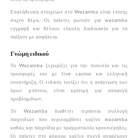
Επαλήθευση στοιχείων στο Wazamba είναι επίσης
συχνό θέμα. Οι παίκτες ρωτούν για wazamba
εγγραφή και θέλουν εύκολη διαδικασία για να
παίξουν με ασφάλεια.
Γνώμη ειδικού
Το Wazamba ξεχωρίζει για την ποικιλία και τις
προσφορές του με live casino και ελληνική
υποστήριξη. Ο ειδικός τονίζει ότι η ανάγνωση των
όρων μπόνους είναι κρίσιμη για αποφυγή
προβλημάτων.
Το Wazamba διαθέτει τεράστια συλλογή
παιχνιδιών που περιλαμβάνει καζίνο wazamba
καθώς και παιχνίδια με πραγματικούς κρουπιέρηδες.
Οι παίκτες στο φόρουμ καζίνο συχνά αναφέρουν