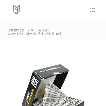
您現在的位置：
首頁
/
商品分類
/
Derby 直式剃刀 專用刀片 黑標 白金鍍膜 (100片)