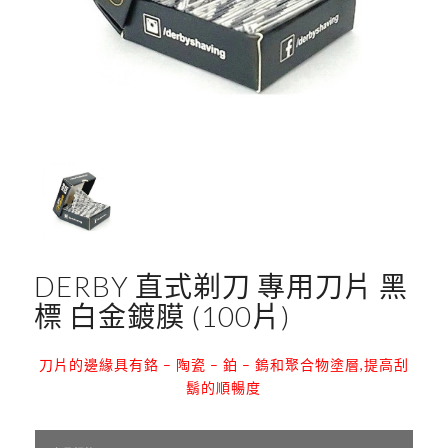
DERBY 直式剃刀 專用刀片 黑
標 白金鍍膜 (100片)
刀片的邊緣具有鉻 – 陶瓷 – 鉑 – 鎢和聚合物塗層,提高刮
鬍的順暢度