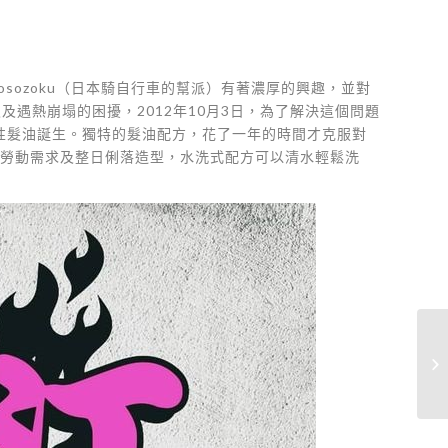
，Bosozoku（日本騎自行車的幫派）有著濃厚的興趣，並對
及遇熱崩塌的困擾，2012年10月3日，為了解決這個問題
ade水性髮油誕生。獨特的髮油配方，花了一年的時間才克服對
出勞動需求及整日俐落造型，水洗式配方可以清水輕鬆洗