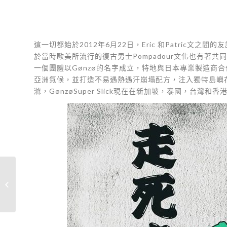
這一切都始於2012年6月22日，Eric 和Patric文
於當時歐美所流行的復古男士Pompadour文化也有著
一個團體以Gønzø的名字成立，特地與日本專業製造商合作專
亞洲氣候，並打造不易遇熱遇汗崩塌配方，注入獨特島嶼
滌，GønzøSuper Slick現在在新加坡，泰國，台灣和
江獸 SUPER SLICK 抗濕
熱型 水性髮油 巨龍
500ml