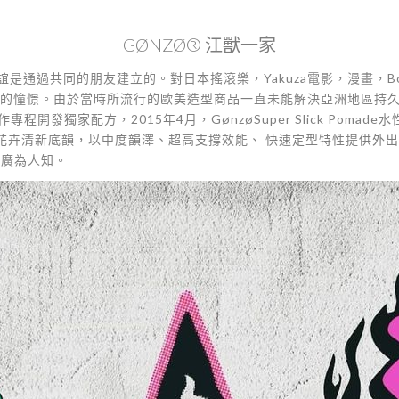
GØNZØ® 江獸一家
之間的友誼是通過共同的朋友建立的。對日本搖滾樂，Yakuza電影，漫畫
共同的憧憬。由於當時所流行的歐美造型商品一直未能解決亞洲地區持久
程開發獨家配方，2015年4月，GønzøSuper Slick Pom
花卉清新底韻，以中度韻澤、超高支撐效能、 快速定型特性提供外
香港廣為人知。